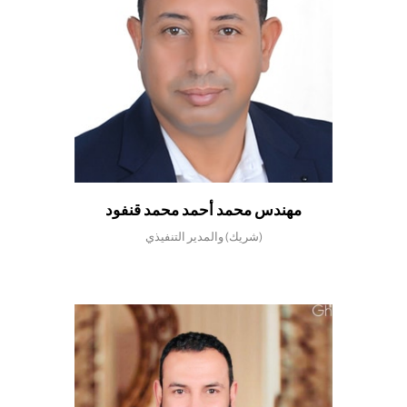
مهندس محمد أحمد محمد قنفود
(شريك) والمدير التنفيذي