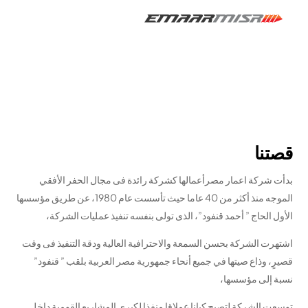
عن اعمار مصر
قصتنا
بدأت شركة اعمار مصرأعمالها كشركة رائدة فى مجال الحفر الأفقي
الموجه منذ أكثر من 40 عاما حيث تأسست عام 1980، عن طريق مؤسسها
الأول الحاج ” أحمد قنفود”، الذى تولى بنفسه تنفيذ عمليات الشركة،
اشتهرت الشركة بحسن السمعة والاحترافية العالية ودقة التنفيذ فى وقت
قصيرٍ، وذاع صيتها في جميع أنحاء جمهورية مصر العربية بلقب ” قنفود”
نسبة إلى مؤسسها،
English
توسعت الشركة لتصبح كيانا عملاقا منفذا لكبرى المشاريع القومية داخل